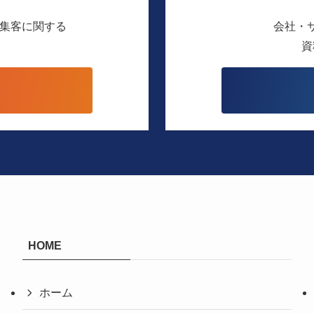
b集客に関する
会社・
。
資
り
HOME
ホーム