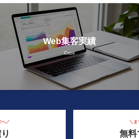
Web集客実績
Case
方へ／
＼ま
積り
無料